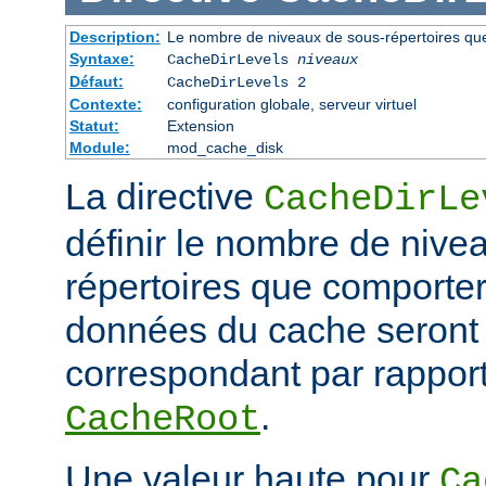
Description:
Le nombre de niveaux de sous-répertoires qu
Syntaxe:
CacheDirLevels
niveaux
Défaut:
CacheDirLevels 2
Contexte:
configuration globale, serveur virtuel
Statut:
Extension
Module:
mod_cache_disk
La directive
CacheDirLe
définir le nombre de nive
répertoires que comporter
données du cache seront
correspondant par rapport
.
CacheRoot
Une valeur haute pour
Ca