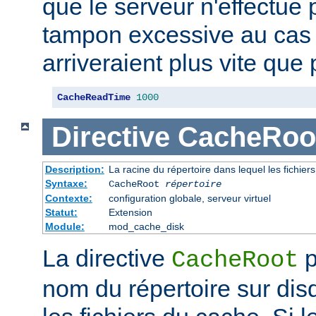
que le serveur n'effectue
tampon excessive au cas
arriveraient plus vite que 
CacheReadTime
1000
Directive
CacheRoo
Description:
La racine du répertoire dans lequel les fichie
Syntaxe:
CacheRoot
répertoire
Contexte:
configuration globale, serveur virtuel
Statut:
Extension
Module:
mod_cache_disk
La directive
p
CacheRoot
nom du répertoire sur dis