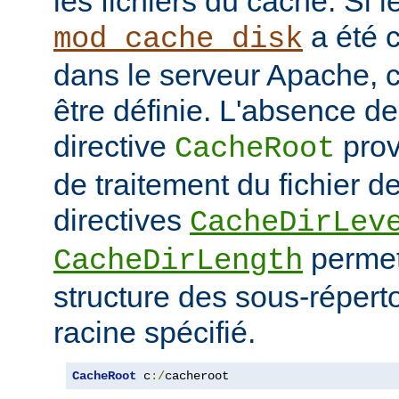
les fichiers du cache. Si 
a été 
mod_cache_disk
dans le serveur Apache, c
être définie. L'absence de 
directive
prov
CacheRoot
de traitement du fichier d
directives
CacheDirLev
permett
CacheDirLength
structure des sous-réperto
racine spécifié.
CacheRoot
 c
:/
cacheroot