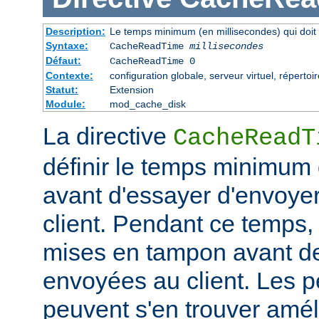
Description:
Le temps minimum (en millisecondes) qui doit 
Syntaxe:
CacheReadTime
millisecondes
Défaut:
CacheReadTime 0
Contexte:
configuration globale, serveur virtuel, répertoi
Statut:
Extension
Module:
mod_cache_disk
La directive
CacheReadT
définir le temps minimum q
avant d'essayer d'envoye
client. Pendant ce temps,
mises en tampon avant de
envoyées au client. Les 
peuvent s'en trouver amél