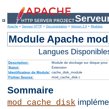
Serveu
Apache
>
Serveur HTTP
>
Documentation
>
Version 2.4
>
Modules
Module Apache mod
Langues Disponible
Description:
Module de stockage sur disque pour l
Statut:
Extension
Identificateur de Module:
cache_disk_module
Fichier Source:
mod_cache_disk.c
Sommaire
implémen
mod_cache_disk