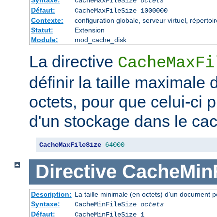
CacheMaxFileSize
octets
Défaut:
CacheMaxFileSize 1000000
Contexte:
configuration globale, serveur virtuel, répertoi
Statut:
Extension
Module:
mod_cache_disk
La directive
CacheMaxFi
définir la taille maximale
octets, pour que celui-ci p
d'un stockage dans le ca
CacheMaxFileSize
64000
Directive
CacheMinF
Description:
La taille minimale (en octets) d'un document p
Syntaxe:
CacheMinFileSize
octets
Défaut:
CacheMinFileSize 1