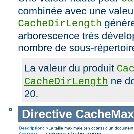
combinée avec une valeu
génére
CacheDirLength
arborescence très dévelop
nombre de sous-répertoir
La valeur du produit
Ca
ne do
CacheDirLength
20.
Directive
CacheMaxF
Description:
>La taille maximale (en octets) d'un document
Syntaxe: