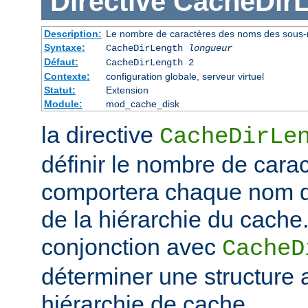
Directive
CacheDir
Description:
Le nombre de caractères des noms des sous-r
Syntaxe:
CacheDirLength
longueur
Défaut:
CacheDirLength 2
Contexte:
configuration globale, serveur virtuel
Statut:
Extension
Module:
mod_cache_disk
la directive
CacheDirLe
définir le nombre de cara
comportera chaque nom d
de la hiérarchie du cache. 
conjonction avec
CacheD
déterminer une structure 
hiérarchie de cache.