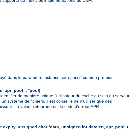
lée supporte de multiples implémentations de DBM.
envoyé dans le paramètre instance sera passé comme premier
s, apr_pool_t *pool)
dentifier de manière unique l'utilisateur du cache au sein du serveur
 système de fichiers, il est conseillé de n'utiliser que des
nisseur. La valeur retournée est le code d'erreur APR.
t expiry, unsigned char *data, unsigned int datalen, apr_pool_t