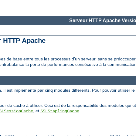
Serveur HTTP Apache Versio
ur HTTP Apache
es de base entre tous les processus d'un serveur, sans se préoccupe
ontrebalance la perte de performances consécutive à la communication
. Il est implémenté par cinq modules différents. Pour pouvoir utiliser 
ur de cache à utiliser. Ceci est de la responsabilité des modules qui util
, et
.
SLSessionCache
SSLStaplingCache