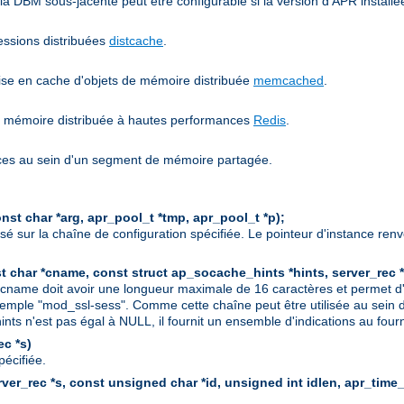
e la DBM sous-jacente peut être configurable si la version d'APR instal
sessions distribuées
distcache
.
mise en cache d'objets de mémoire distribuée
memcached
.
 de mémoire distribuée à hautes performances
Redis
.
nces au sein d'un segment de mémoire partagée.
st char *arg, apr_pool_t *tmp, apr_pool_t *p);
sé sur la chaîne de configuration spécifiée. Le pointeur d'instance r
t char *cname, const struct ap_socache_hints *hints, server_rec *
t cname doit avoir une longueur maximale de 16 caractères et permet d'i
emple "mod_ssl-sess". Comme cette chaîne peut être utilisée au sein d'un
nts n'est pas égal à NULL, il fournit un ensemble d'indications au four
c *s)
pécifiée.
er_rec *s, const unsigned char *id, unsigned int idlen, apr_time_