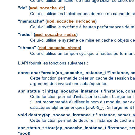
Celui-ci utilise un fichier de hashage DBM. Le choix d
"dc" (
)
mod_socache_dc
Celui-ci utilise les bibliothèques de mise en cache de 
"memcache" (
)
mod_socache_memcache
Celui-ci utilise le système à hautes performances de 
"redis" (
)
mod_socache_redis
Celui-ci utilise le système de mise en cache d'objets
"shmcb" (
)
mod_socache_shmcb
Celui-ci utilise un tampon cyclique à hautes performa
L'API fournit les fonctions suivantes :
const char *create(ap_socache_instance_t **instance, con
Cette fonction permet de créer un cache de session ba
argument des invocations subséquentes.
apr_status_t init(ap_socache_instance_t *instance, cons
Cette fonction permet d'initialiser le cache. L'argumen
; il est recommandé d'utiliser le nom du module, par ex
caractères alphanumériques [a-z0-9_-]. Si l'argument hi
void destroy(ap_socache_instance_t *instance, server_re
Cette fonction permet de détruire l'instance de cache s
apr_status_t store(ap_socache_instance_t *instance, serv
*pool)