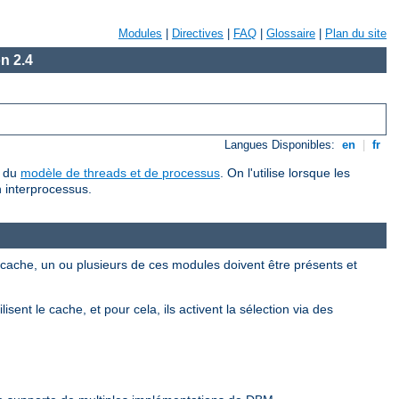
Modules
|
Directives
|
FAQ
|
Glossaire
|
Plan du site
n 2.4
Langues Disponibles:
en
|
fr
r du
modèle de threads et de processus
. On l'utilise lorsque les
 interprocessus.
le cache, un ou plusieurs de ces modules doivent être présents et
isent le cache, et pour cela, ils activent la sélection via des