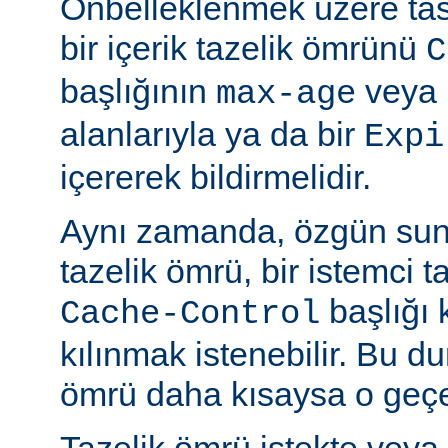
Önbelleklenmek üzere tasa
bir içerik tazelik ömrünü
C
başlığının
veya
max-age
alanlarıyla ya da bir
Expi
içererek bildirmelidir.
Aynı zamanda, özgün sun
tazelik ömrü, bir istemci t
başlığı 
Cache-Control
kılınmak istenebilir. Bu d
ömrü daha kısaysa o geçer
Tazelik ömrü istekte veya