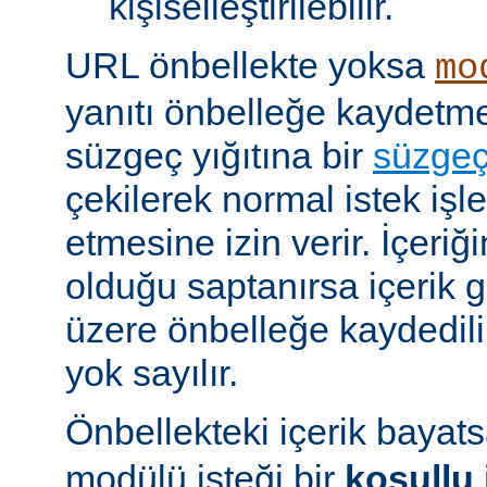
kişiselleştirilebilir.
URL önbellekte yoksa
mo
yanıtı önbelleğe kaydet
süzgeç yığıtına bir
süzge
çekilerek normal istek iş
etmesine izin verir. İçeriğ
olduğu saptanırsa içerik
üzere önbelleğe kaydedilir
yok sayılır.
Önbellekteki içerik bayat
modülü isteği bir
koşullu 