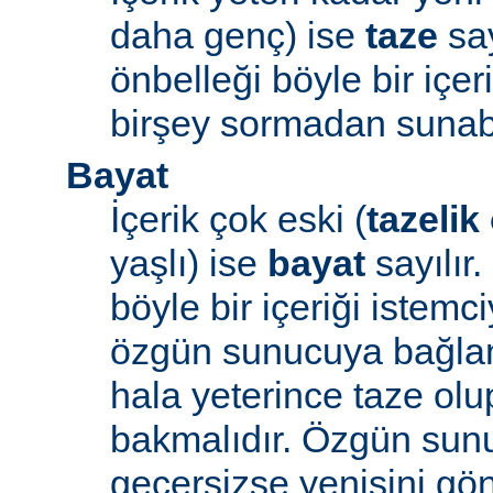
daha genç) ise
taze
say
önbelleği böyle bir içe
birşey sormadan sunabi
Bayat
İçerik çok eski (
tazelik
yaşlı) ise
bayat
sayılır
böyle bir içeriği iste
özgün sunucuya bağlanı
hala yeterince taze ol
bakmalıdır. Özgün sunu
geçersizse yenisini gön