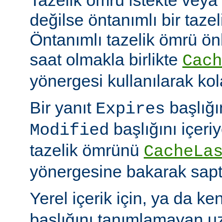
değilse öntanımlı bir tazel
Öntanımlı tazelik ömrü önbe
saat olmakla birlikte
Cach
yönergesi kullanılarak kola
Bir yanıt
başlığı
Expires
başlığını içeri
Modified
tazelik ömrünü
CacheLa
yönergesine bakarak sapt
Yerel içerik için, ya da ke
başlığını tanımlamayan uza