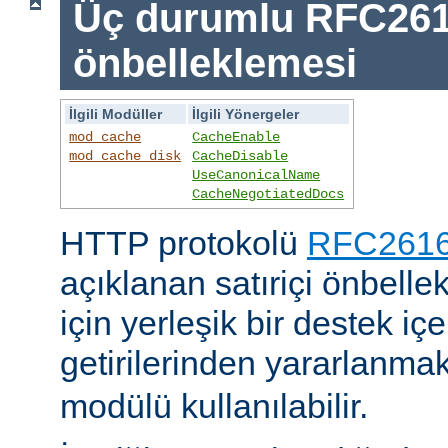
Üç durumlu RFC26
önbelleklemesi
İlgili Modüller
İlgili Yönergeler
mod_cache
CacheEnable
mod_cache_disk
CacheDisable
UseCanonicalName
CacheNegotiatedDocs
HTTP protokolü
RFC2616'
açıklanan satıriçi önbel
için yerleşik bir destek iç
getirilerinden yararlanmak
modülü kullanılabilir.