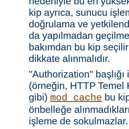
nedeniyle bu en yüksek 
kip ayrıca, sunucu işlem
doğrulama ve yetkilen
da yapılmadan geçilmes
bakımdan bu kip seçili
dikkate alınmalıdır.
"Authorization" başlığı 
(örneğin, HTTP Temel 
gibi)
bu kip
mod_cache
önbelleğe alınmadıkları
işleme de sokulmazlar.