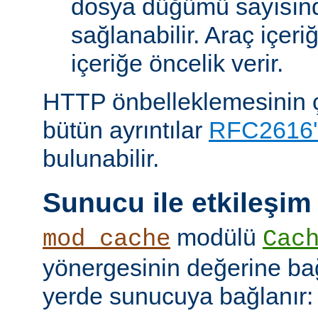
dosya düğümü sayısın
sağlanabilir. Araç içeri
içeriğe öncelik verir.
HTTP önbelleklemesinin çal
bütün ayrıntılar
RFC2616'
bulunabilir.
Sunucu ile etkileşim
modülü
mod_cache
Cac
yönergesinin değerine bağl
yerde sunucuya bağlanır: