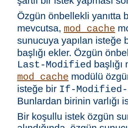
şartlı bir istek yapması s
Özgün önbellekli yanıtta 
mevcutsa,
mo
mod_cache
sunucuya yapılan isteğe 
başlığı ekler. Özgün önbell
başlığı 
Last-Modified
modülü özgün
mod_cache
isteğe bir
If-Modified-
Bunlardan birinin varlığı i
Bir koşullu istek özgün s
alındığında, özgün sunu