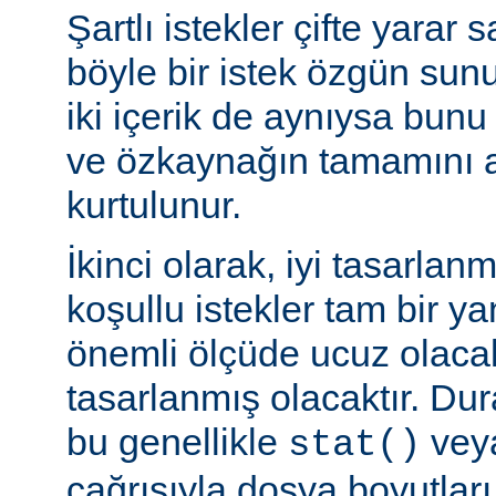
Şartlı istekler çifte yarar s
böyle bir istek özgün sun
iki içerik de aynıysa bun
ve özkaynağın tamamını a
kurtulunur.
İkinci olarak, iyi tasarla
koşullu istekler tam bir y
önemli ölçüde ucuz olaca
tasarlanmış olacaktır. Du
bu genellikle
veya
stat()
çağrısıyla dosya boyutları