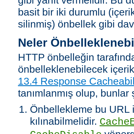
basit bir iki durumlu (içer
silinmiş) önbellek gibi dav
Neler Önbelleklenebi
HTTP önbelleğin tarafınd
önbelleklenebilecek içeri
13.4 Response Cacheabil
tanımlanmış olup, bunlar ş
Önbellekleme bu URL il
kılınabilmelidir.
Cache
yönerg