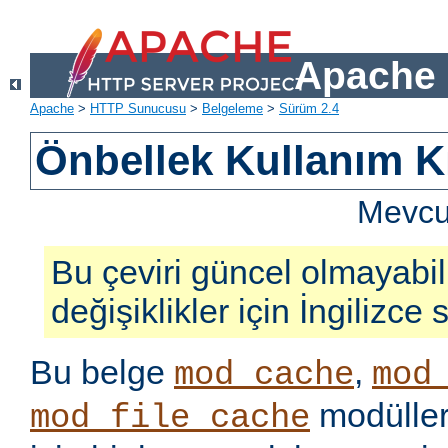
Apache 
Apache
>
HTTP Sunucusu
>
Belgeleme
>
Sürüm 2.4
Önbellek Kullanım K
Mevcut
Bu çeviri güncel olmayabil
değişiklikler için İngilizce
Bu belge
,
mod_cache
mod
modüller
mod_file_cache