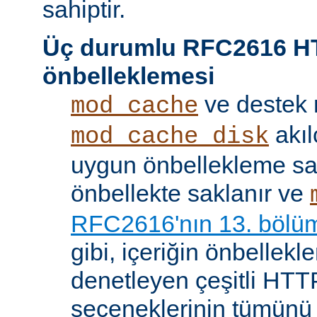
sahiptir.
Üç durumlu RFC2616 H
önbelleklemesi
ve destek
mod_cache
akıl
mod_cache_disk
uygun önbellekleme sağl
önbellekte saklanır ve
RFC2616'nın 13. bölü
gibi, içeriğin önbelleklen
denetleyen çeşitli HTTP
seçeneklerinin tümünü